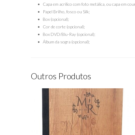
Capa em acrílico com foto metálica, ou capa em cour
Papel Brilho, fosco ou Silk;
Box (opcional);
Cor de corte (opcional);
Box DVD/Blu-Ray (opcional);
Álbum da sogra (opcional);
Outros Produtos