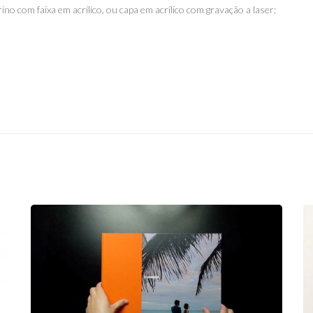
ino com faixa em acrílico, ou capa em acrílico com gravação a laser;