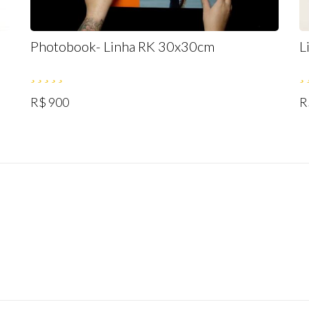
Photobook- Linha RK 30x30cm
L
R$ 900
R