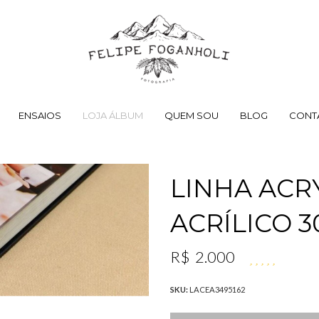
ENSAIOS
LOJA ÁLBUM
QUEM SOU
BLOG
CONT
LINHA ACR
ACRÍLICO 
R$
2.000
SKU:
LACEA3495162