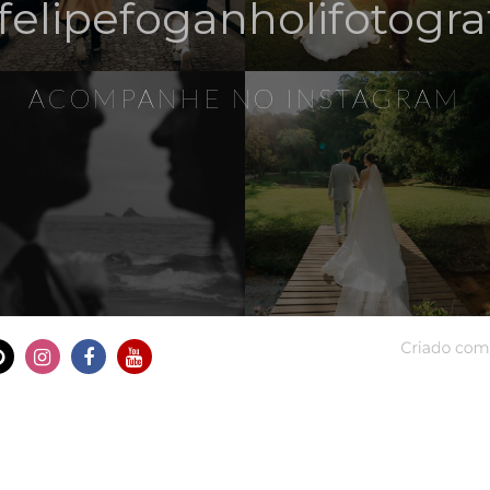
elipefoganholifotogra
ACOMPANHE NO INSTAGRAM